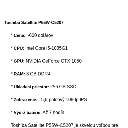
Toshiba Satellite P55W-C5207
*
Cena:
~600 dolárov
*
CPU:
Intel Core i5-1035G1
*
GPU:
NVIDIA GeForce GTX 1050
*
RAM:
8 GB DDR4
*
Ukladací priestor:
256 GB SSD
*
Zobrazenie:
15,6-palcový 1080p IPS
*
Výdrž batérie:
Až 7 hodín
Toshiba Satellite P55W-C5207 je skvelou voľbou pre