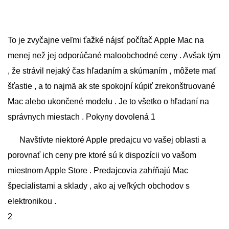
To je zvyčajne veľmi ťažké nájsť počítač Apple Mac na
menej než jej odporúčané maloobchodné ceny . Avšak tým
, že strávil nejaký čas hľadaním a skúmaním , môžete mať
šťastie , a to najmä ak ste spokojní kúpiť zrekonštruované
Mac alebo ukončené modelu . Je to všetko o hľadaní na
správnych miestach . Pokyny dovolená 1
Navštívte niektoré Apple predajcu vo vašej oblasti a
porovnať ich ceny pre ktoré sú k dispozícii vo vašom
miestnom Apple Store . Predajcovia zahŕňajú Mac
špecialistami a sklady , ako aj veľkých obchodov s
elektronikou .
2