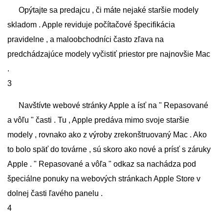
Opýtajte sa predajcu , či máte nejaké staršie modely
skladom . Apple reviduje počítačové špecifikácia
pravidelne , a maloobchodníci často zľava na
predchádzajúce modely vyčistiť priestor pre najnovšie Mac
.
3
Navštívte webové stránky Apple a ísť na " Repasované
a vôľu " časti . Tu , Apple predáva mimo svoje staršie
modely , rovnako ako z výroby zrekonštruovaný Mac . Ako
to bolo späť do továrne , sú skoro ako nové a prísť s záruky
Apple . " Repasované a vôľa " odkaz sa nachádza pod
špeciálne ponuky na webových stránkach Apple Store v
dolnej časti ľavého panelu .
4