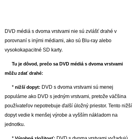
DVD médiá s dvoma vrstvami nie sú zvlášť drahé v
porovnaní s inými médiami, ako sú Blu-ray alebo
vysokokapacitné SD karty.
Tu je dôvod, prečo sa DVD médiá s dvoma vrstvami
môžu zdať drahé:
*
nižší dopyt:
DVD s dvoma vrstvami sú menej
populárne ako DVD s jedným vrstvami, pretože väčšina
používateľov nepotrebuje ďalší úložný priestor. Tento nižší
dopyt vedie k menšej výrobe a vyšším nákladom na
jednotku.
*
Výrobná zložitosť:
DVD s dvoma vrstvami vyžadujú