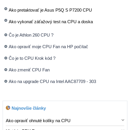
Ako pretaktovať je Asus P5Q S P7200 CPU
Ako vykonať záťažový test na CPU a doska
Čo je Athlon 260 CPU ?
Ako opraviť moje CPU Fan na HP počítač
Čo je to CPU Krok kód ?
Ako zmeniť CPU Fan
Ako na upgrade CPU na Intel AAC87709 - 303
Najnovšie články
Ako opraviť ohnuté kolíky na CPU
CPU v počítači je , alebo centrálna procesorová jednotka