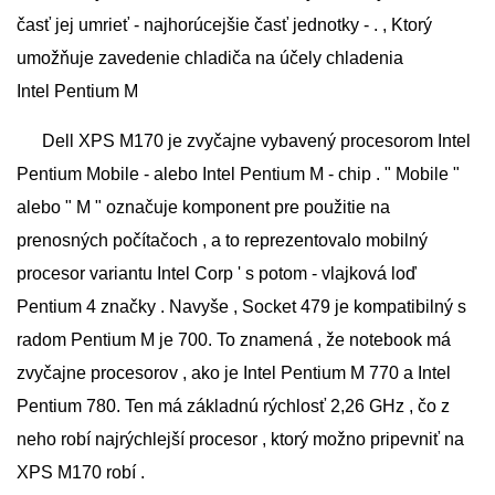
časť jej umrieť - najhorúcejšie časť jednotky - . , Ktorý
umožňuje zavedenie chladiča na účely chladenia
Intel Pentium M
Dell XPS M170 je zvyčajne vybavený procesorom Intel
Pentium Mobile - alebo Intel Pentium M - chip . " Mobile "
alebo " M " označuje komponent pre použitie na
prenosných počítačoch , a to reprezentovalo mobilný
procesor variantu Intel Corp ' s potom - vlajková loď
Pentium 4 značky . Navyše , Socket 479 je kompatibilný s
radom Pentium M je 700. To znamená , že notebook má
zvyčajne procesorov , ako je Intel Pentium M 770 a Intel
Pentium 780. Ten má základnú rýchlosť 2,26 GHz , čo z
neho robí najrýchlejší procesor , ktorý možno pripevniť na
XPS M170 robí .