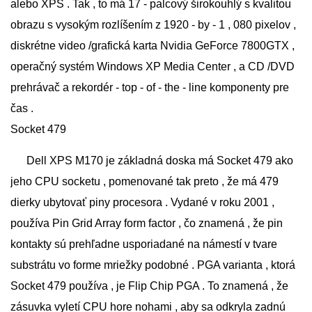
alebo XPS . Tak , to má 17 - palcový širokouhlý s kvalitou
obrazu s vysokým rozlíšením z 1920 - by - 1 , 080 pixelov ,
diskrétne video /grafická karta Nvidia GeForce 7800GTX ,
operačný systém Windows XP Media Center , a CD /DVD
prehrávač a rekordér - top - of - the - line komponenty pre
čas .
Socket 479
Dell XPS M170 je základná doska má Socket 479 ako
jeho CPU socketu , pomenované tak preto , že má 479
dierky ubytovať piny procesora . Vydané v roku 2001 ,
používa Pin Grid Array form factor , čo znamená , že pin
kontakty sú prehľadne usporiadané na námestí v tvare
substrátu vo forme mriežky podobné . PGA varianta , ktorá
Socket 479 používa , je Flip Chip PGA . To znamená , že
zásuvka vyletí CPU hore nohami , aby sa odkryla zadnú