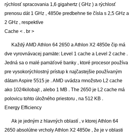
rýchlosť spracovania 1,6 gigahertz ( GHz ) a rýchlosť
prenosu dát 1 GHz , 4850e predbehne tie čísla s 2,5 GHz a
2 GHz , respektíve
Cache < . br >
Každý AMD Athlon 64 2650 a Athlon X2 4850e čip má
dve vyrovnávacej pamäte: Level 1 cache a Level 2 cache .
Jedná sa o malé pamäťové banky , ktoré procesor používa
pre vysokorýchlostný prístup k najčastejšie používaným
dátam Aspire 5515 je . AMD uvádza množstvo L2 cache
ako 1024kilobajt , alebo 1 MB . The 2650 je L2 cache má
polovicu tohto úložného priestoru , na 512 KB .
Energy Efficiency
Ak je jedným z hlavných oblastí , v ktorej Athlon 64
2650 absolútne vrcholy Athlon X2 4850e , že je v oblasti