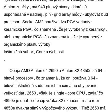
Athlon značky , má 940 pinový otvory - ktoré sú
usporiadané v riadnej , pin - grid array módy - ubytovať buď
procesor . Socket AM2 používa dva PGA varianty :
keramická PGA , čo znamená , že je vyrobený z keramiky ,
alebo organické PGA , čo znamená to , že je vyrobený z
organického plastu výroby
Inštrukčná súbor , Core a rýchlosti
.
Obaja AMD Athlon 64 2650 a Athlon X2 4850e sú 64 -
bitové procesory , čo znamená , že oni používajú 64 -
bitové inštrukčnú sadu pre ich maximálnu ubytovanie
veľkostí dát . 2650 , však, je single - core CPU , zatiaľ čo
4850e je dual - core čip vďaka X2 označením . To robí
4850e dvakrát silný v výpočtového výkonu . Tiež 2650 má