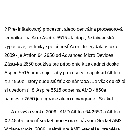
? Pre- inštalovaný procesor , alebo centrálna procesorová
jednotka , na Acer Aspire 5515 - laptop , že taiwanská
výpočtovej techniky spoločnosť Acer , Inc vydala v roku
2009 - je Athlon 64 2650 od Advanced Micro Devices .
Zásuvka 2650 používa pre pripojenie k základnej doske
Aspire 5515 umožňuje , aby procesory , napríklad Athlon
X2 4850e , ktorý bude slúžiť ako náhrada . Je však dôležité
si uvedomiť , či Aspire 5515 odber na AMD 4850e
namiesto 2650 je upgrade alebo downgrade . Socket
Ako vyšlo v roku 2008 , AMD Athlon 64 2650 a Athlon
X2 4850e použiť socket procesora s názvom Socket AM2 .
Vydané v roku 2006 , najmä pre AMD vtedajšej premiéra