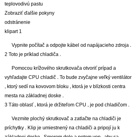
teplovodivú pastu
Zobraziť ďalšie pokyny
odstránenie
klipart 1
Vypnite počítač a odpojte kábel od napájacieho zdroja .
2 Toto je príklad chladiča .
Pomocou krížového skrutkovača otvoriť prípad a
vyhľadajte CPU chladič . To bude zvyčajne veľký ventilátor
, ktorý sedí na kovovom bloku , ktorá je v blízkosti centra
mesta na základnej doske .
3 Táto oblasť , ktorá je držiteľom CPU , je pod chladičom .
Vezmite plochý skrutkovač a zatlačte na chladiči je
príchytky . Klip je umiestnený na chladiči a pripojí ju k
základnej doske . Smerom dole a potom von , aby sa