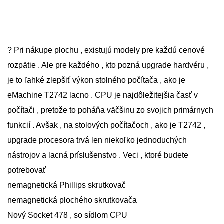
? Pri nákupe plochu , existujú modely pre každú cenové
rozpätie . Ale pre každého , kto pozná upgrade hardvéru ,
je to ľahké zlepšiť výkon stolného počítača , ako je
eMachine T2742 lacno . CPU je najdôležitejšia časť v
počítači , pretože to poháňa väčšinu zo svojich primárnych
funkcií . Avšak , na stolových počítačoch , ako je T2742 ,
upgrade procesora trvá len niekoľko jednoduchých
nástrojov a lacná príslušenstvo . Veci , ktoré budete
potrebovať
nemagnetická Phillips skrutkovač
nemagnetická plochého skrutkovača
Nový Socket 478 , so sídlom CPU