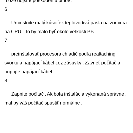
môže dôjsť k poškodeniu pinov .
6
Umiestnite malý kúsoček teplovodivá pasta na zomiera
na CPU . To by malo byť okolo veľkosti BB .
7
preinštalovať procesora chladič podľa reattaching
svorku a napájací kábel cez zásuvky . Zavrieť počítač a
pripojte napájací kábel .
8
Zapnite počítač . Ak bola inštalácia vykonaná správne ,
mal by váš počítač spustiť normálne .