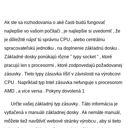
Ak ste sa rozhodovania o aké časti budú fungovať
najlepšie vo vašom počítači , je najlepšie si uvedomiť , že
je dôležité nájsť tú správnu CPU , alebo centrálnu
spracovateľskú jednotku , na doplnenie základnú dosku .
Základné dosky ponúkajú rôzne " typy socket " , ktoré
pracujú len s procesormi , ktoré zodpovedajú požadovanej
zásuvky . Tieto typy zásuvka líšiť v závislosti na výrobcovi
CPU . Napríklad typ Intel zásuvka nefunguje s procesorom
AMD , a vice versa . Pokyny dovolená 1
Určte vašej základný typ zásuvky . Táto informácia je
vytlačená v manuáli základnej dosky . Ak nemáte manuál,
môžete tiež navštíviť webové stránky výrobcu , aby si tieto