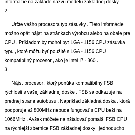
informácie na základe názvu modelu základnej dosky .
2
Určte vášho procesora typ zásuvky . Tieto informácie
možno opäť nájsť na stránkach výrobcu alebo na obale pre
CPU . Príkladom by mohol byť LGA - 1156 CPU zásuvka
typu , ktoré môžu byť použité s LGA - 1156 CPU
kompatibilný procesor , ako je Intel i7 - 860 .
3
Nájsť procesor , ktorý ponúka kompatibilný FSB
rýchlosti s vašej základnej doske . FSB sa odkazuje na
prednej strane autobusu . Napríklad základná doska , ktorá
podporuje až 800MHz nebude fungovať s CPU beží na
1066MHz . Avšak môžete nainštalovať pomalší FSB CPU
na rýchlejší zbernice FSB základnej dosky , jednoducho