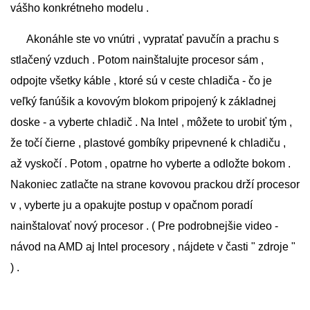
vášho konkrétneho modelu .
Akonáhle ste vo vnútri , vypratať pavučín a prachu s
stlačený vzduch . Potom nainštalujte procesor sám ,
odpojte všetky káble , ktoré sú v ceste chladiča - čo je
veľký fanúšik a kovovým blokom pripojený k základnej
doske - a vyberte chladič . Na Intel , môžete to urobiť tým ,
že točí čierne , plastové gombíky pripevnené k chladiču ,
až vyskočí . Potom , opatrne ho vyberte a odložte bokom .
Nakoniec zatlačte na strane kovovou prackou drží procesor
v , vyberte ju a opakujte postup v opačnom poradí
nainštalovať nový procesor . ( Pre podrobnejšie video -
návod na AMD aj Intel procesory , nájdete v časti " zdroje "
) .