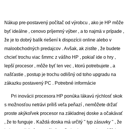
Nákup pre-postavený počítač od výrobcu , ako je HP môže
byť ideálne , cenovo príjemný výber , a to najmä v prípade ,
že je to dobrý balík riešení k dispozícii online alebo v
maloobchodných predajcov . Avšak, ak zistíte , že budete
chcieť trochu viac šmrnc z vášho HP , pokiaľ ide o hry ,
lepší procesor , môže byť len vec , ktorú potrebujete , a
našťastie , postup je trochu odlišný od toho upgradu na
zákazku postavený PC . Potrebné informácie
Pri inovácii procesora HP ponúka lákavú rýchlosť skok
s možnosťou netrávi príliš veľa peňazí , nemôžete držať
proste akýkoľvek procesor na základnej doske a očakávať
, že to funguje . Každá doska má určitý " typ zásuvky " , že