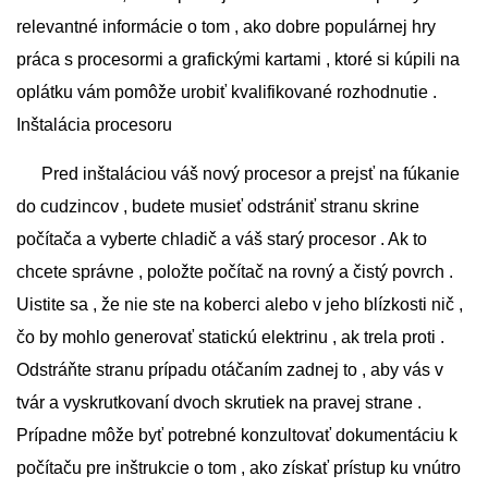
relevantné informácie o tom , ako dobre populárnej hry
práca s procesormi a grafickými kartami , ktoré si kúpili na
oplátku vám pomôže urobiť kvalifikované rozhodnutie .
Inštalácia procesoru
Pred inštaláciou váš nový procesor a prejsť na fúkanie
do cudzincov , budete musieť odstrániť stranu skrine
počítača a vyberte chladič a váš starý procesor . Ak to
chcete správne , položte počítač na rovný a čistý povrch .
Uistite sa , že nie ste na koberci alebo v jeho blízkosti nič ,
čo by mohlo generovať statickú elektrinu , ak trela proti .
Odstráňte stranu prípadu otáčaním zadnej to , aby vás v
tvár a vyskrutkovaní dvoch skrutiek na pravej strane .
Prípadne môže byť potrebné konzultovať dokumentáciu k
počítaču pre inštrukcie o tom , ako získať prístup ku vnútro