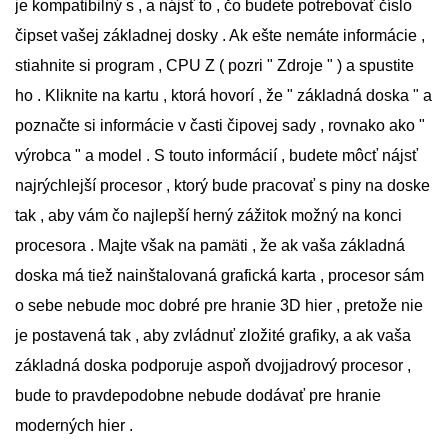
je kompatibilný s , a nájsť to , čo budete potrebovať číslo
čipset vašej základnej dosky . Ak ešte nemáte informácie ,
stiahnite si program , CPU Z ( pozri " Zdroje " ) a spustite
ho . Kliknite na kartu , ktorá hovorí , že " základná doska " a
poznačte si informácie v časti čipovej sady , rovnako ako "
výrobca " a model . S touto informácií , budete môcť nájsť
najrýchlejší procesor , ktorý bude pracovať s piny na doske
tak , aby vám čo najlepší herný zážitok možný na konci
procesora . Majte však na pamäti , že ak vaša základná
doska má tiež nainštalovaná grafická karta , procesor sám
o sebe nebude moc dobré pre hranie 3D hier , pretože nie
je postavená tak , aby zvládnuť zložité grafiky, a ak vaša
základná doska podporuje aspoň dvojjadrový procesor ,
bude to pravdepodobne nebude dodávať pre hranie
moderných hier .