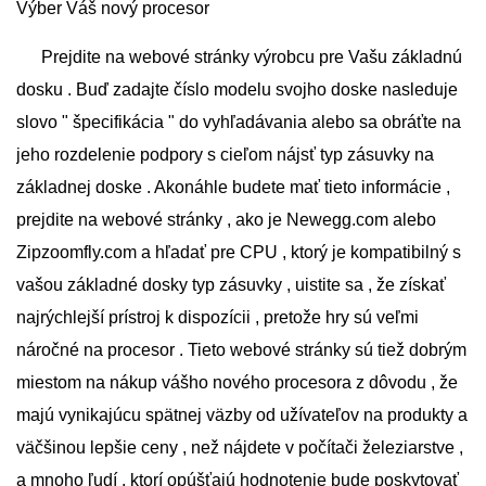
Výber Váš nový procesor
Prejdite na webové stránky výrobcu pre Vašu základnú
dosku . Buď zadajte číslo modelu svojho doske nasleduje
slovo " špecifikácia " do vyhľadávania alebo sa obráťte na
jeho rozdelenie podpory s cieľom nájsť typ zásuvky na
základnej doske . Akonáhle budete mať tieto informácie ,
prejdite na webové stránky , ako je Newegg.com alebo
Zipzoomfly.com a hľadať pre CPU , ktorý je kompatibilný s
vašou základné dosky typ zásuvky , uistite sa , že získať
najrýchlejší prístroj k dispozícii , pretože hry sú veľmi
náročné na procesor . Tieto webové stránky sú tiež dobrým
miestom na nákup vášho nového procesora z dôvodu , že
majú vynikajúcu spätnej väzby od užívateľov na produkty a
väčšinou lepšie ceny , než nájdete v počítači železiarstve ,
a mnoho ľudí , ktorí opúšťajú hodnotenie bude poskytovať