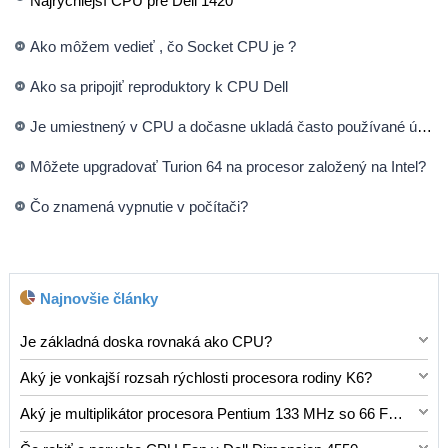
Najrýchlejší CPU pre Dell 1420
Ako môžem vedieť , čo Socket CPU je ?
Ako sa pripojiť reproduktory k CPU Dell
Je umiestnený v CPU a dočasne ukladá často používané údaje?
Môžete upgradovať Turion 64 na procesor založený na Intel?
Čo znamená vypnutie v počítači?
Najnovšie články
Je základná doska rovnaká ako CPU?
Nie, základná doska a CPU nie sú To isté. Sú to zreteľné
Aký je vonkajší rozsah rýchlosti procesora rodiny K6?
komponenty, ktoré spolupracujú, ale majú rôzne úlohy v
Otázka „Aký je externý rozsah rýchlosti procesora rodiny
počítačovom systéme: základná doska: * „chrbtica“ počítača:
Aký je multiplikátor procesora Pentium 133 MHz so 66 FSB?
K6?“ je trochu zložitejšie odpovedať priamo. Tu je dôvod: *
Poskytuje fyzickú štruktúru a obvody, ktoré spájajú všetky
Multiplikátor pre Pentium 133 MHz CPU s 66 MHz FSB je
„Externá rýchlosť“ nie je štandardný termín: Nie je to bežný