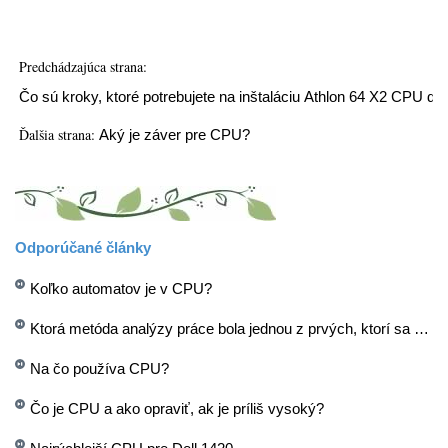
Predchádzajúca strana:
Čo sú kroky, ktoré potrebujete na inštaláciu Athlon 64 X2 CPU 
Ďalšia strana:
Aký je záver pre CPU?
Odporúčané články
Koľko automatov je v CPU?
Ktorá metóda analýzy práce bola jednou z prvých, ktorí sa veľmi spoliehali na mikropočítače?
Na čo používa CPU?
Čo je CPU a ako opraviť, ak je príliš vysoký?