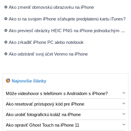
Ako zmeniť domovskú obrazovku na iPhone
Ako si na svojom iPhone sťahujete predplatenú kartu iTunes?
Ako previesť obrázky HEIC PNG na iPhone jednoduchým spôsobom
Ako zrkadliť iPhone PC alebo notebook
Ako odstrániť svoj účet Venmo na iPhone
Najnovšie články
Môže videohovor s telefónom s Androidom s iPhone?
Áno, telefóny s Androidom môžu videorozhovoriť s
Ako resetovať prístupový kód pre iPhone
telefónom iPhone pomocou niekoľkých aplikácií, napríklad: *
Ak ste zabudli prístupový kód pre iPhone, môžete ho
whatsapp: Populárna aplikácia na zasielanie správ, ktorá
Ako urobiť fotografickú koláž na iPhone
resetovať pomocou iTunes alebo iCloud. Ak chcete resetovať
ponúka hlasové aj videohovory naprieč platformami. *
Vytvorenie fotografickej koláže na vašom iPhone je
prístupový kód pre iPhone pomocou iTunes, postupujte podľa
Messenger (Facebook): Ďalšia široko používaná platforma,
Ako opraviť Ghost Touch na iPhone 11
skvelý spôsob, ako predviesť viacero obrázkov v jednom
týchto krokov: 1. Uistite sa, že máte v počítači nainštalovanú