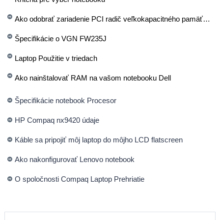
Ako odobrať zariadenie PCI radič veľkokapacitného pamäťového zariadenia Z môjho notebooku
Špecifikácie o VGN FW235J
Laptop Použitie v triedach
Ako nainštalovať RAM na vašom notebooku Dell
Špecifikácie notebook Procesor
HP Compaq nx9420 údaje
Káble sa pripojiť môj laptop do môjho LCD flatscreen
Ako nakonfigurovať Lenovo notebook
O spoločnosti Compaq Laptop Prehriatie