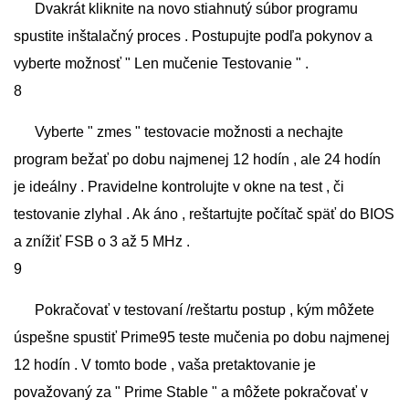
Dvakrát kliknite na novo stiahnutý súbor programu
spustite inštalačný proces . Postupujte podľa pokynov a
vyberte možnosť " Len mučenie Testovanie " .
8
Vyberte " zmes " testovacie možnosti a nechajte
program bežať po dobu najmenej 12 hodín , ale 24 hodín
je ideálny . Pravidelne kontrolujte v okne na test , či
testovanie zlyhal . Ak áno , reštartujte počítač späť do BIOS
a znížiť FSB o 3 až 5 MHz .
9
Pokračovať v testovaní /reštartu postup , kým môžete
úspešne spustiť Prime95 teste mučenia po dobu najmenej
12 hodín . V tomto bode , vaša pretaktovanie je
považovaný za " Prime Stable " a môžete pokračovať v