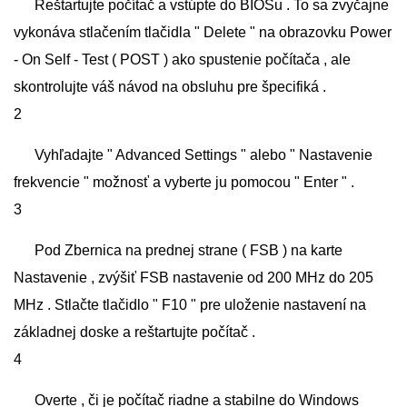
Reštartujte počítač a vstúpte do BIOSu . To sa zvyčajne
vykonáva stlačením tlačidla " Delete " na obrazovku Power
- On Self - Test ( POST ) ako spustenie počítača , ale
skontrolujte váš návod na obsluhu pre špecifiká .
2
Vyhľadajte " Advanced Settings " alebo " Nastavenie
frekvencie " možnosť a vyberte ju pomocou " Enter " .
3
Pod Zbernica na prednej strane ( FSB ) na karte
Nastavenie , zvýšiť FSB nastavenie od 200 MHz do 205
MHz . Stlačte tlačidlo " F10 " pre uloženie nastavení na
základnej doske a reštartujte počítač .
4
Overte , či je počítač riadne a stabilne do Windows