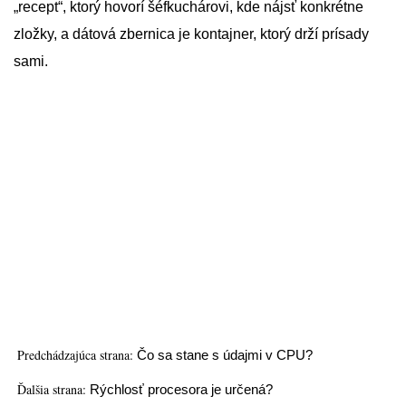
„recept“, ktorý hovorí šéfkuchárovi, kde nájsť konkrétne
zložky, a dátová zbernica je kontajner, ktorý drží prísady
sami.
Predchádzajúca strana:
Čo sa stane s údajmi v CPU?
Ďalšia strana:
Rýchlosť procesora je určená?