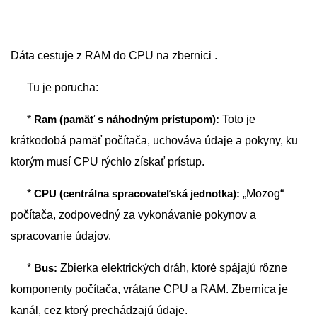
Dáta cestuje z RAM do CPU na zbernici .
Tu je porucha:
*
Ram (pamäť s náhodným prístupom):
Toto je
krátkodobá pamäť počítača, uchováva údaje a pokyny, ku
ktorým musí CPU rýchlo získať prístup.
*
CPU (centrálna spracovateľská jednotka):
„Mozog“
počítača, zodpovedný za vykonávanie pokynov a
spracovanie údajov.
*
Bus:
Zbierka elektrických dráh, ktoré spájajú rôzne
komponenty počítača, vrátane CPU a RAM. Zbernica je
kanál, cez ktorý prechádzajú údaje.